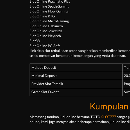
Slot Online Pragmatic Play
Slot Online SpadeGaming
Slot Online Flow Gaming
Slot Online RTG
Slot Online MicroGaming
Slot Online Habanero
Slot Online Joker123
Slot Online Playtech
Slot88
Slot Online PG Soft
Link situs slot terbaik dan aman yang berikan memberikan kemen
selalu membayar berapapun kemenangan yang Anda dapatkan.
Metode Deposit
Tra
Minimal Deposit
20.
Provider Slot Terbaik
Pra
Game Slot Favorit
Swe
Kumpulan 
Memasang taruhan judi online bersama TOTO
SLOT777
sangat g
online, kami juga menyediakan beberapa permainan judi online di t