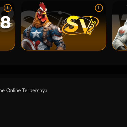
i
i
e Online Terpercaya