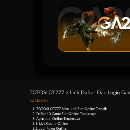
TOTOSLOT777 > Link Daftar Dan Login Gam
DAFTAR ISI
1. TOTOSLOT777 Situs Judi Slot Online Terbaik
2. Daftar 10 Game Slot Online Terpercaya
3. Agen Judi Online Terpercaya
3.1. Live Casino Online
3.2. Judi Poker Online