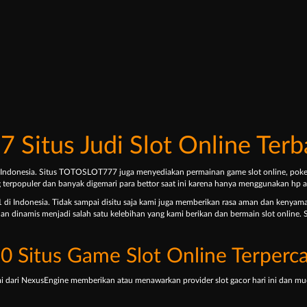
itus Judi Slot Online Terb
i Indonesia. Situs TOTOSLOT777 juga menyediakan permainan game slot online, poker on
 terpopuler dan banyak digemari para bettor saat ini karena hanya menggunakan hp an
1 di Indonesia. Tidak sampai disitu saja kami juga memberikan rasa aman dan kenya
dan dinamis menjadi salah satu kelebihan yang kami berikan dan bermain slot online.
10 Situs Game Slot Online Terperc
smi dari NexusEngine memberikan atau menawarkan provider slot gacor hari ini dan