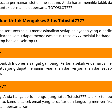
u permainan slot online saat ini. Anda harus memiliki taktik d
 untuk bermain slot bersama TOTOSLOT777.
kan Untuk Mengakses Situs Totoslot777?
ot777, tentunya selalu memaksimalkan setiap pelayanan yang dibe
arena kamu dapat mengakses situs Totoslot777 melalui berbaga
top bahkan Dekstop PC.
?
terbaik di Indonesia sangat gampang. Pertama sekali Anda harus m
ri situs yang dapat menjamin keamanan dan kenyamanan dari setia
p.
77?
 Anda hanya perlu mengunjungi situs Totoslot777 lalu klik tombol
itu, kamu bisa cek email yang terdaftar dan langsung memverifika
main bersama kami.