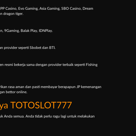
g, PP Casino, Evo Gaming, Asia Gaming, SBO Casino, Dream
n dragon tiger.
in, 9Gaming, Balak Play, IDNPlay.
an provider seperti Sbobet dan BTI.
en resmi bekerja sama dengan provider terbaik seperti Fishing
berikan rasa aman dan pasti membayar berapapun JP kemenangan
an bettor online.
caya TOTOSLOT777
ntuk Anda semua. Anda tidak perlu ragu lagi untuk melakukan