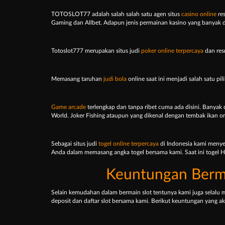
TOTOSLOT77 adalah salah salah satu agen situs
casino online
re
Gaming dan Allbet. Adapun jenis permainan kasino yang banyak di m
Totoslot777 merupakan situs judi
poker online terpercaya
dan res
Memasang taruhan
judi bola
online saat ini menjadi salah satu p
Game arcade
terlengkap dan tanpa ribet cuma ada disini. Banyak 
World. Joker Fishing ataupun yang dikenal dengan tembak ikan on
Sebagai situs judi
togel online terpercaya
di Indonesia kami menye
Anda dalam memasang angka togel bersama kami. Saat ini togel H
Keuntungan Berm
Selain kemudahan dalam bermain slot tentunya kami juga selalu 
deposit dan daftar slot bersama kami. Berikut keuntungan yang ak