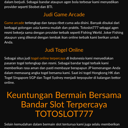
dalam berjudi. Sebagai bandar ataupun agen bola terbesar kami menyedikan
provider seperti Sbobet dan BTI.
Judi Game Arcade
Game arcade
terlengkap dan tanpa ribet cuma ada disini. Banyak disukai dari
berbagai golongan usia karena mudah dan praktis. Totoslot777 sebagai agen
resmi bekerja sama dengan provider terbaik seperti Fishing World. Joker Fishing
ataupun yang dikenal dengan tembak ikan online terbaik kami berikan untuk
Anda.
Judi Togel Online
Sebagai situs judi
togel online terpercaya
di Indonesia kami menyediakan
pasaran togel terlengkap dan resmi. Sebagai bandar togel terbaik kami
memberikan rasa aman dan pasti membayar berapapun JP kemenangan Anda
dalam memasang angka togel bersama kami. Saat ini togel Hongkong HK dan
Togel Singapore SGP dan Togel Sydney menjadi terpopuler di kalangan bettor
online.
Keuntungan Bermain Bersama
Bandar Slot Terpercaya
TOTOSLOT777
Selain kemudahan dalam bermain slot tentunya kami juga selalu memberikan