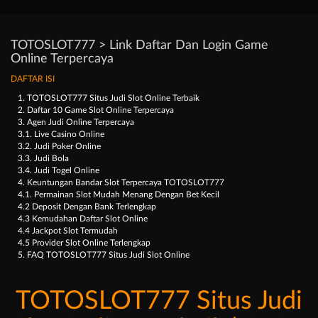
TOTOSLOT777 > Link Daftar Dan Login Game
Online Terpercaya
DAFTAR ISI
1. TOTOSLOT777 Situs Judi Slot Online Terbaik
2. Daftar 10 Game Slot Online Terpercaya
3. Agen Judi Online Terpercaya
3.1. Live Casino Online
3.2. Judi Poker Online
3.3. Judi Bola
3.4. Judi Togel Online
4. Keuntungan Bandar Slot Terpercaya TOTOSLOT777
4.1. Permainan Slot Mudah Menang Dengan Bet Kecil
4.2 Deposit Dengan Bank Terlengkap
4.3 Kemudahan Daftar Slot Online
4.4 Jackpot Slot Termudah
4.5 Provider Slot Online Terlengkap
5. FAQ TOTOSLOT777 Situs Judi Slot Online
TOTOSLOT777 Situs Judi