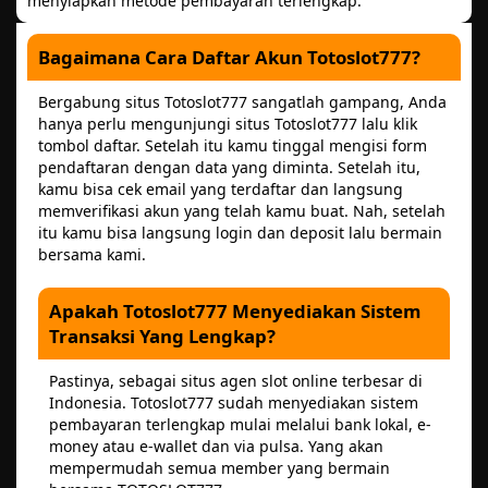
menyiapkan metode pembayaran terlengkap.
Bagaimana Cara Daftar Akun Totoslot777?
Bergabung situs Totoslot777 sangatlah gampang, Anda
hanya perlu mengunjungi situs Totoslot777 lalu klik
tombol daftar. Setelah itu kamu tinggal mengisi form
pendaftaran dengan data yang diminta. Setelah itu,
kamu bisa cek email yang terdaftar dan langsung
memverifikasi akun yang telah kamu buat. Nah, setelah
itu kamu bisa langsung login dan deposit lalu bermain
bersama kami.
Apakah Totoslot777 Menyediakan Sistem
Transaksi Yang Lengkap?
Pastinya, sebagai situs agen slot online terbesar di
Indonesia. Totoslot777 sudah menyediakan sistem
pembayaran terlengkap mulai melalui bank lokal, e-
money atau e-wallet dan via pulsa. Yang akan
mempermudah semua member yang bermain