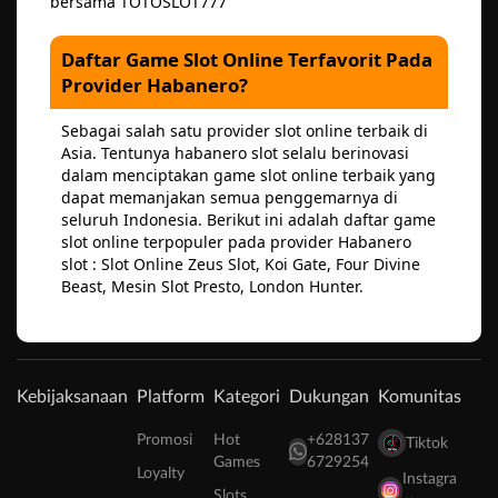
bersama TOTOSLOT777
Daftar Game Slot Online Terfavorit Pada
Provider Habanero?
Sebagai salah satu provider slot online terbaik di
Asia. Tentunya habanero slot selalu berinovasi
dalam menciptakan game slot online terbaik yang
dapat memanjakan semua penggemarnya di
seluruh Indonesia. Berikut ini adalah daftar game
slot online terpopuler pada provider Habanero
slot : Slot Online Zeus Slot, Koi Gate, Four Divine
Beast, Mesin Slot Presto, London Hunter.
Kebijaksanaan
Platform
Kategori
Dukungan
Komunitas
Promosi
Hot
+628137
Tiktok
Games
6729254
Loyalty
Instagra
Slots