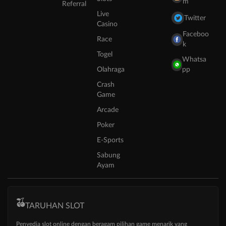
m
Referral
Live
Twitter
Casino
Faceboo
Race
k
Togel
Whatsa
Olahraga
pp
Crash
Game
Arcade
Poker
E-Sports
Sabung
Ayam
TARUHAN SLOT
Penyedia slot online dengan beragam pilihan game menarik yang