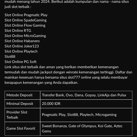
mudah menang tahun 2024. Berikut adalah kumpulan dan nama - nama situs
judi slot terbaik :
Slot Online Pragmatic Play
Slot Online SpadeGaming
Slot Online Flow Gaming
Slot Online RTG
Slot Online MicroGaming
Slot Online Habanero
Slot Online Joker123
Slot Online Playtech
Slot88
Slot Online PG Soft
Link situs slot terbaik dan aman yang berikan memberikan kemenangan
termudah dan mudah jackpot dengan winrate kemenangan tertinggi. Daftar dan
mainkan keseruan hanya bersama situs slot777 online yang selalu membayar
berapapun kemenangan yang Anda dapatkan.
Metode Deposit
Transfer Bank, Ovo, Dana, Gopay, LinkAja dan Pulsa
Minimal Deposit
20.000 IDR
Provider Slot
Pragmatic Play, Slot88, Playtech, Microgaming
Terbaik
Sweet Bonanza, Gate of Olympus, Koi Gate, Aztec
Game Slot Favorit
Gems