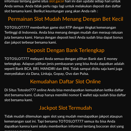
informasi tentang game situs
slot gacor
hari ini dan update setiap hari untuk
Anda semua. Anda tidak perlu ragu lagi untuk melakukan deposit dan daftar
slot bersama kami. Berikut keuntungan yang akan Anda raih :
Permainan Slot Mudah Menang Dengan Bet Kecil
TOTOSLOT777 memberikan game slot RTP dengan tingkat kemenangan
Tertinggi di Indonesia. Anda bisa menang dengan mudah dan meraup ratusan
juta bersama kami. Hanya dengan deposit kecil Anda sudah bisa dapat bonus
dan jakpot terbesar bersama kami.
Deposit Dengan Bank Terlengkap
TOTOSLOT777 melayani Anda semua dengan pilihan Bank dan E money
terlengkap. Adapun pilihan jenis pembayaran yang bisa Anda dapatkan adalah
seperti Bank BCA, BRI, MANDIRI dan BNI, Tidak sampai disitu saja kami juga
menyediakan via Dana, Linkaja, Gopay, Ovo dan Pulsa.
Kemudahan Daftar Slot Online
Di Situs Totoslot777 online Anda bisa mendapatkan kemudahan ketika daftar
slot bersama kami. Cukup hanya memiliki nomor E wallet saja sudah bisa daftar
slot bersama kami.
Jackpot Slot Termudah
Tidak mudah ditemukan agen slot yang mudah mendapatkan jakpot ataupun
kemenangan saat ini. Tapi bersama TOTOSLOT777 semua itu bisa Anda
dapatkan karena kami selalu memberikan informasi tentang bocoran slot yang