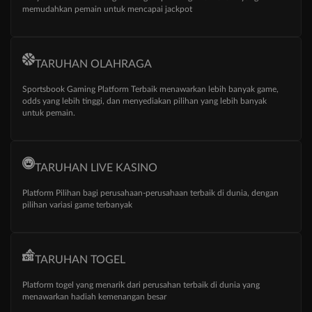
memudahkan pemain untuk mencapai jackpot
TARUHAN OLAHRAGA
Sportsbook Gaming Platform Terbaik menawarkan lebih banyak game,
odds yang lebih tinggi, dan menyediakan pilihan yang lebih banyak
untuk pemain.
TARUHAN LIVE KASINO
Platform Pilihan bagi perusahaan-perusahaan terbaik di dunia, dengan
pilihan variasi game terbanyak
TARUHAN TOGEL
Platform togel yang menarik dari perusahan terbaik di dunia yang
menawarkan hadiah kemenangan besar