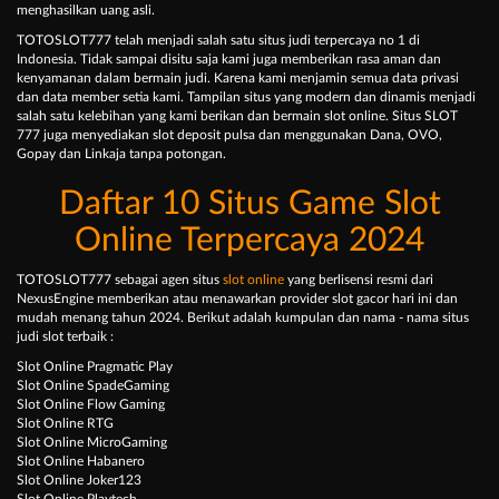
menghasilkan uang asli.
TOTOSLOT777 telah menjadi salah satu situs judi terpercaya no 1 di
Indonesia. Tidak sampai disitu saja kami juga memberikan rasa aman dan
kenyamanan dalam bermain judi. Karena kami menjamin semua data privasi
dan data member setia kami. Tampilan situs yang modern dan dinamis menjadi
salah satu kelebihan yang kami berikan dan bermain slot online. Situs SLOT
777 juga menyediakan slot deposit pulsa dan menggunakan Dana, OVO,
Gopay dan Linkaja tanpa potongan.
Daftar 10 Situs Game Slot
Online Terpercaya 2024
TOTOSLOT777 sebagai agen situs
slot online
yang berlisensi resmi dari
NexusEngine memberikan atau menawarkan provider slot gacor hari ini dan
mudah menang tahun 2024. Berikut adalah kumpulan dan nama - nama situs
judi slot terbaik :
Slot Online Pragmatic Play
Slot Online SpadeGaming
Slot Online Flow Gaming
Slot Online RTG
Slot Online MicroGaming
Slot Online Habanero
Slot Online Joker123