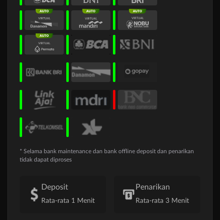
* Selama bank maintenance dan bank offline deposit dan penarikan
tidak dapat diproses
Deposit
Penarikan
Rata-rata 1 Menit
Rata-rata 3 Menit