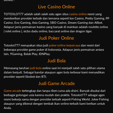
berikut :
Live Casino Online
TOTOSLOT77 adalah salah salah satu agen situs
casino online
resmi yang
memberikan provider terbaik dan ternama seperti Ion Casino, Pretty Gaming, PP
Casino, Evo Gaming, Asia Gaming, SBO Casino, Dream Gaming dan Allbet.
Adapun jenis permainan kasino yang banyak di mainkan adalah roulette online
( rolet online ), sicbo dadu online, baccarat online dan dragon tiger.
Judi Poker Online
Totoslot777 merupakan situs judi
poker online terpercaya
dan resmi dari
beberapa provider game poker di Indonesia. Adapun jenis permainan antara
lain, 9Gaming, Balak Play, IDNPlay.
Judi Bola
Memasang taruhan
judi bola
online saat ini menjadi salah satu pilihan utama
dalam berjudi. Sebagai bandar ataupun agen bola terbesar kami menyedikan
provider seperti Sbobet dan BTI.
Judi Game Arcade
Game arcade
terlengkap dan tanpa ribet cuma ada disini. Banyak disukai dari
berbagai golongan usia karena mudah dan praktis. Totoslot777 sebagai agen
resmi bekerja sama dengan provider terbaik seperti Fishing World. Joker Fishing
ataupun yang dikenal dengan tembak ikan online terbaik kami berikan untuk
Anda.