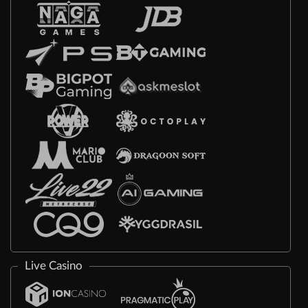
Live Casino