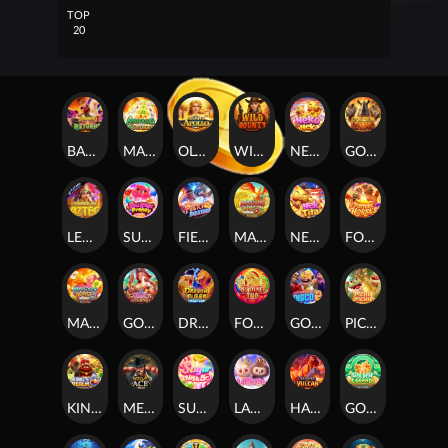
TOP
20
BANDITO RETURNS
MAHJONG 5 DRAGONS
OLYMPUS APOLLO
WILD BOUNTY
NEKO X NEKO
GOLDEN RHINO
LEGACY OF AZTEC
SUGAR FRENZY
FIERY BOXING
MAHJONG WAYS 3+
NEKO TITAN
FORTUNE HORSES
MAHJONG WAYS 3
GOLDEN ISLAND
DRAGON TIGER SHOWDOWN
FORTUNE TRIO
GOVERNMENT DISCO 2
PICHU PICHU
KING'S REALM
MEGA ACE
SUGAR HIGH5
LABUBY
HAMMER OF VULCAN
GOLDEN LEGEND