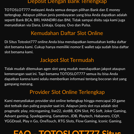
Deposit Dengan Bank Terlengkap
TOTOSLOT777 melayani Anda semua dengan pilihan Bank dan E money
terlengkap. Adapun pilihan jenis pembayaran yang bisa Anda dapatkan adalah
seperti Bank BCA, BRI, MANDIRI dan BNI, Tidak sampai disitu saja kami juga
menyediakan via Dana, Linkaja, Gopay, Ovo dan Pulsa.
Kemudahan Daftar Slot Online
Di Situs Totoslot777 online Anda bisa mendapatkan kemudahan ketika daftar
slot bersama kami. Cukup hanya memiliki nomor E wallet saja sudah bisa daftar
slot bersama kami.
Jackpot Slot Termudah
Tidak mudah ditemukan agen slot yang mudah mendapatkan jakpot ataupun
kemenangan saat ini. Tapi bersama TOTOSLOT777 semua itu bisa Anda
dapatkan karena kami selalu memberikan informasi tentang bocoran slot yang
gampang menang.
Provider Slot Online Terlengkap
Kami menyediakan provider slot online terlengkap hingga mencapai 20 game
slot terbaik dan paling populer saat ini. Adapun jenis slot nya adalah slot
pragmatic play, microgaming, live22, slot88, ION Slot, PG Soft, Joker Gaming,
Advant gaming, Spadegaming, Gamatron, JDB, Playtech, Habanero, CQ9,
YGGDrasil, Play n Go, OneTouch, RTG Slots, Flow Gaming, Iconic Gaming.