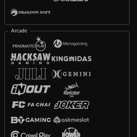
Arcade