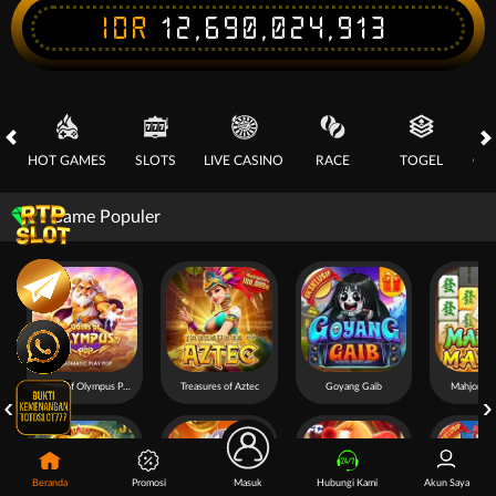
IDR
12,690,024,913
HOT GAMES
SLOTS
LIVE CASINO
RACE
TOGEL
OL
Game Populer
Gates of Olympus POP
Treasures of Aztec
Goyang Gaib
Mahjong 
Beranda
Promosi
Masuk
Hubungi Kami
Akun Saya