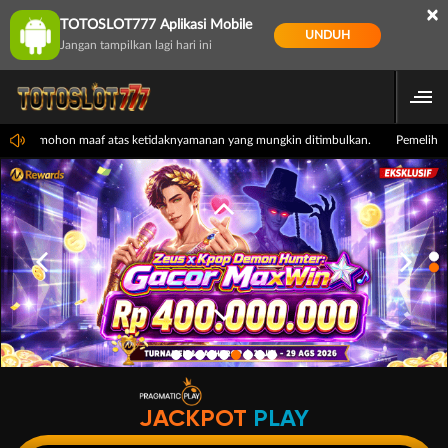
×
TOTOSLOT777 Aplikasi Mobile
UNDUH
Jangan tampilkan lagi hari ini
a. Kami memohon maaf atas ketidaknyamanan yang mungkin ditimbulkan.
Pemelihar
JACKPOT
PLAY