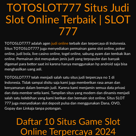
TOTOSLOT777 Situs Judi
Slot Online Terbaik | SLOT
777
TOTOSLOT777 adalah agen
judi online
terbaik dan terpercaya di Indonesia.
Situs TOTOSLOT777 juga menyediakan permainan game slot online, poker
online, judi bola, live casino online, togel online, sabung ayam dan tembak ikan
online. Permainan slot merupakan jenis judi yang terpopuler dan banyak
digemari para bettor saat ini karena hanya menggunakan hp android saja bisa
menghasilkan uang asli.
TOTOSLOT777 telah menjadi salah satu situs judi terpercaya no 1 di
Indonesia. Tidak sampai disitu saja kami juga memberikan rasa aman dan
kenyamanan dalam bermain judi. Karena kami menjamin semua data privasi
dan data member setia kami. Tampilan situs yang modern dan dinamis menjadi
salah satu kelebihan yang kami berikan dan bermain slot online. Situs SLOT
777 juga menyediakan slot deposit pulsa dan menggunakan Dana, OVO,
Gopay dan Linkaja tanpa potongan.
Daftar 10 Situs Game Slot
Online Terpercaya 2024