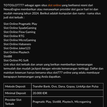
TOTOSLOT777 sebagai agen situs
slot online
yang berlisensi resmi dari
NexusEngine memberikan atau menawarkan provider slot gacor hari ini dan
mudah menang tahun 2024. Berikut adalah kumpulan dan nama - nama situs
judi slot terbaik :
Slot Online Pragmatic Play
Slot Online SpadeGaming
Slot Online Flow Gaming
Slot Online RTG
Slot Online MicroGaming
Slot Online Habanero
Slot Online Joker123
Slot Online Playtech
Slot88
Slot Online PG Soft
Link situs slot terbaik dan aman yang berikan memberikan kemenangan
termudah dan mudah jackpot dengan winrate kemenangan tertinggi. Daftar dan
mainkan keseruan hanya bersama situs slot777 online yang selalu membayar
berapapun kemenangan yang Anda dapatkan.
Metode Deposit
Transfer Bank, Ovo, Dana, Gopay, LinkAja dan Pulsa
Minimal Deposit
20.000 IDR
Provider Slot
Pragmatic Play, Slot88, Playtech, Microgaming
Terbaik