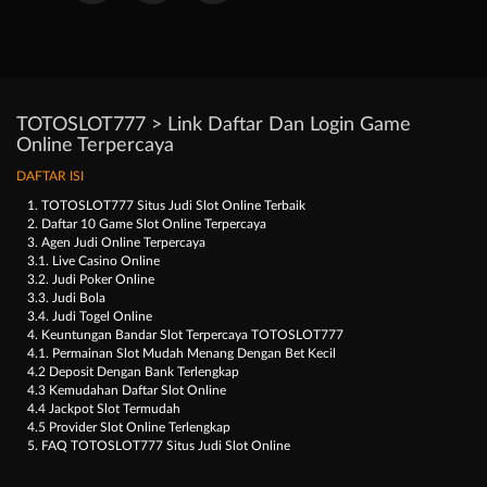
TOTOSLOT777 > Link Daftar Dan Login Game
Online Terpercaya
DAFTAR ISI
1. TOTOSLOT777 Situs Judi Slot Online Terbaik
2. Daftar 10 Game Slot Online Terpercaya
3. Agen Judi Online Terpercaya
3.1. Live Casino Online
3.2. Judi Poker Online
3.3. Judi Bola
3.4. Judi Togel Online
4. Keuntungan Bandar Slot Terpercaya TOTOSLOT777
4.1. Permainan Slot Mudah Menang Dengan Bet Kecil
4.2 Deposit Dengan Bank Terlengkap
4.3 Kemudahan Daftar Slot Online
4.4 Jackpot Slot Termudah
4.5 Provider Slot Online Terlengkap
5. FAQ TOTOSLOT777 Situs Judi Slot Online