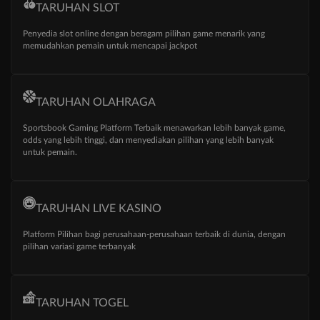
TARUHAN SLOT
Penyedia slot online dengan beragam pilihan game menarik yang
memudahkan pemain untuk mencapai jackpot
TARUHAN OLAHRAGA
Sportsbook Gaming Platform Terbaik menawarkan lebih banyak game,
odds yang lebih tinggi, dan menyediakan pilihan yang lebih banyak
untuk pemain.
TARUHAN LIVE KASINO
Platform Pilihan bagi perusahaan-perusahaan terbaik di dunia, dengan
pilihan variasi game terbanyak
TARUHAN TOGEL