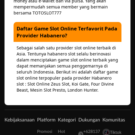
money atau e-wallet dan via pulsa. Yang akan
mempermudah semua member yang bermain
bersama TOTOSLOT777
Daftar Game Slot Online Terfavorit Pada
Provider Habanero?
Sebagai salah satu provider slot online terbaik di
Asia. Tentunya habanero slot selalu berinovasi
dalam menciptakan game slot online terbaik yang
dapat memanjakan semua penggemarnya di
seluruh Indonesia. Berikut ini adalah daftar game
slot online terpopuler pada provider Habanero
slot : Slot Online Zeus Slot, Koi Gate, Four Divine
Beast, Mesin Slot Presto, London Hunter.
Kebijaksanaan
Platform
Kategori
Dukungan
Komunitas
Promosi
Hot
+628137
Tiktok