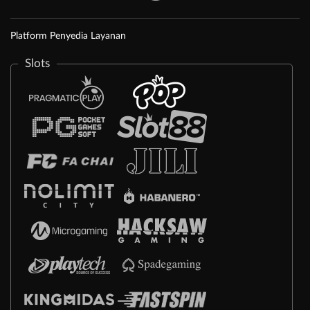
Platform Penyedia Layanan
Slots