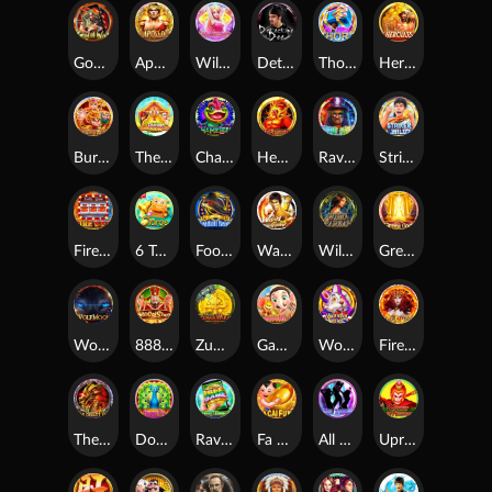
God of War M
Apollo
Wild Disco Night
Detective Dee
Thor 2
Hercules
Burning Xi-You
The Chicken House
Chameleon
Hephaestus
Rave High
Striker WILD
Fire777
6 Toros
Football Boots
Watah Master 2
Wild Tarzan
Greek Gods
Wolf Moon
888 Cai Shen
Zuma Wild
Ganesha Jr.
Wonderland
Fire Queen
The Beast War
Double Fly
Rave Jump 2 M
Fa Cai Fu Wa
All Wilds
Uproar In Heaven