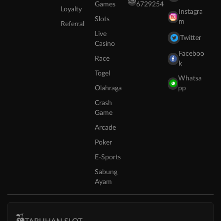
Games
6729254
Loyalty
Instagra
Slots
m
Referral
Live
Twitter
Casino
Faceboo
Race
k
Togel
Whatsa
Olahraga
pp
Crash
Game
Arcade
Poker
E-Sports
Sabung
Ayam