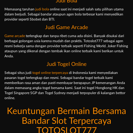
Judi Bola
Memasang taruhan
judi bola
online saat ini menjadi salah satu pilihan utama
dalam berjudi. Sebagai bandar ataupun agen bola terbesar kami menyedikan
provider seperti Sbobet dan BTI.
Judi Game Arcade
Game arcade
terlengkap dan tanpa ribet cuma ada disini. Banyak disukai dari
berbagai golongan usia karena mudah dan praktis. Totoslot777 sebagai agen
resmi bekerja sama dengan provider terbaik seperti Fishing World. Joker Fishing
ataupun yang dikenal dengan tembak ikan online terbaik kami berikan untuk
Anda.
Judi Togel Online
Sebagai situs judi
togel online terpercaya
di Indonesia kami menyediakan
pasaran togel terlengkap dan resmi. Sebagai bandar togel terbaik kami
memberikan rasa aman dan pasti membayar berapapun JP kemenangan Anda
dalam memasang angka togel bersama kami. Saat ini togel Hongkong HK dan
Togel Singapore SGP dan Togel Sydney menjadi terpopuler di kalangan bettor
online.
Keuntungan Bermain Bersama
Bandar Slot Terpercaya
TOTOSLOT777