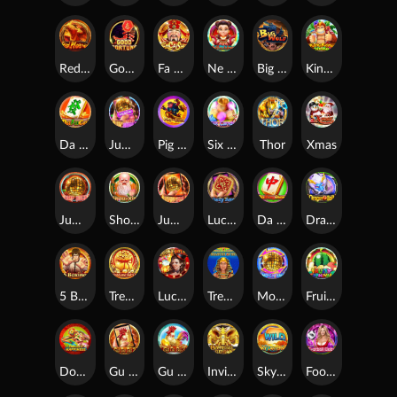
Red Phoenix
Good Fortune
Fa Cai Shen
Ne Zha Advent
Big Wolf
King Kong Shake
Da Fa Cai
Jump Higher Mobile
Pig Of Luck
Six Candy
Thor
Xmas
Jump High
Shou-Xin
Jumping Mobile
Lucky Bats M
Da Hong Zhong
Dragon Ball
5 Boxing
Treasure House
Lucky Boxes
Treasure of Seti
Move n' Jump
Fruity Carnival
Double Happiness
Gu Gu Gu 2 M
Gu Gu Gu 3
Invincible Elephant
Sky Lantern
Football Baby