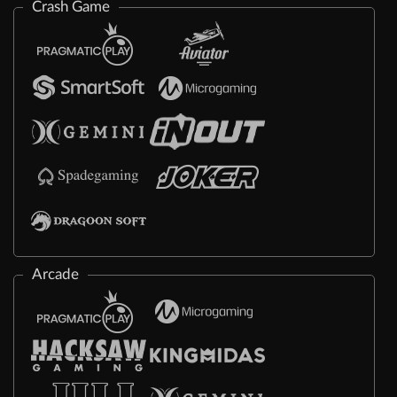
Crash Game
Arcade