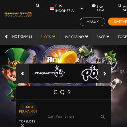
BHS
Live
Ve
Chat
Mo
INDONESIA
DAFTA
MASUK
IDR
12,667,648,
HOT GAMES
SLOTS
LIVE CASINO
RACE
TOG
CQ9
SEMUA
PERMAINAN
TOP
SLOTS
20