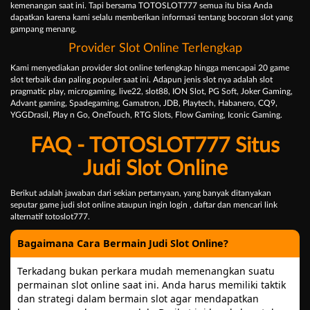
kemenangan saat ini. Tapi bersama TOTOSLOT777 semua itu bisa Anda
dapatkan karena kami selalu memberikan informasi tentang bocoran slot yang
gampang menang.
Provider Slot Online Terlengkap
Kami menyediakan provider slot online terlengkap hingga mencapai 20 game
slot terbaik dan paling populer saat ini. Adapun jenis slot nya adalah slot
pragmatic play, microgaming, live22, slot88, ION Slot, PG Soft, Joker Gaming,
Advant gaming, Spadegaming, Gamatron, JDB, Playtech, Habanero, CQ9,
YGGDrasil, Play n Go, OneTouch, RTG Slots, Flow Gaming, Iconic Gaming.
FAQ - TOTOSLOT777 Situs
Judi Slot Online
Berikut adalah jawaban dari sekian pertanyaan, yang banyak ditanyakan
seputar game judi slot online ataupun ingin login , daftar dan mencari link
alternatif totoslot777.
Bagaimana Cara Bermain Judi Slot Online?
Terkadang bukan perkara mudah memenangkan suatu
permainan slot online saat ini. Anda harus memiliki taktik
dan strategi dalam bermain slot agar mendapatkan