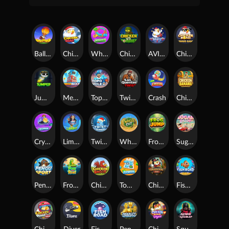
BalloniX
Chicken Road Ice
Wheel
Chicken vs Zombies
AVIA FLY 2
Chicken Road Bonus
Jumper
MegaBlock
Topo Mole
Twist San Quentin
Crash
Chicken Banana
Cryptos
Limbo
Twist X-mas
Wheel Out
Frog Jump
SugarDaddy
Pengu Sport
Frog Road
Chicken Shoot
Tower
Chicken Road Gold
Fish Road