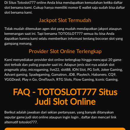
Di Situs Totoslot777 online Anda bisa mendapatkan kemudahan ketika daftar
slot bersama kami. Cukup hanya memiliki nomor E wallet saja sudah bisa daftar
slot bersama kami.
Jackpot Slot Termudah
Tidak mudah ditemukan agen slot yang mudah mendapatkan jakpot ataupun
kemenangan saat ini. Tapi bersama TOTOSLOT777 semua itu bisa Anda
dapatkan karena kami selalu memberikan informasi tentang bocoran slot yang
gampang menang.
Provider Slot Online Terlengkap
Kami menyediakan provider slot online terlengkap hingga mencapai 20 game
slot terbaik dan paling populer saat ini. Adapun jenis slot nya adalah slot
pragmatic play, microgaming, live22, slot88, ION Slot, PG Soft, Joker Gaming,
Advant gaming, Spadegaming, Gamatron, JDB, Playtech, Habanero, CQ9,
YGGDrasil, Play n Go, OneTouch, RTG Slots, Flow Gaming, Iconic Gaming.
FAQ - TOTOSLOT777 Situs
Judi Slot Online
Berikut adalah jawaban dari sekian pertanyaan, yang banyak ditanyakan
seputar game judi slot online ataupun ingin login , daftar dan mencari link
alternatif totoslot777.