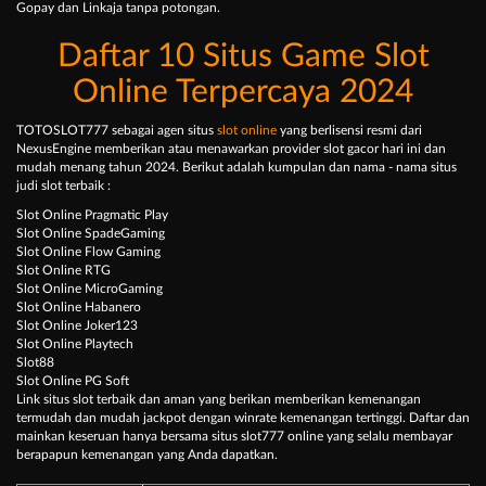
Gopay dan Linkaja tanpa potongan.
Daftar 10 Situs Game Slot
Online Terpercaya 2024
TOTOSLOT777 sebagai agen situs
slot online
yang berlisensi resmi dari
NexusEngine memberikan atau menawarkan provider slot gacor hari ini dan
mudah menang tahun 2024. Berikut adalah kumpulan dan nama - nama situs
judi slot terbaik :
Slot Online Pragmatic Play
Slot Online SpadeGaming
Slot Online Flow Gaming
Slot Online RTG
Slot Online MicroGaming
Slot Online Habanero
Slot Online Joker123
Slot Online Playtech
Slot88
Slot Online PG Soft
Link situs slot terbaik dan aman yang berikan memberikan kemenangan
termudah dan mudah jackpot dengan winrate kemenangan tertinggi. Daftar dan
mainkan keseruan hanya bersama situs slot777 online yang selalu membayar
berapapun kemenangan yang Anda dapatkan.