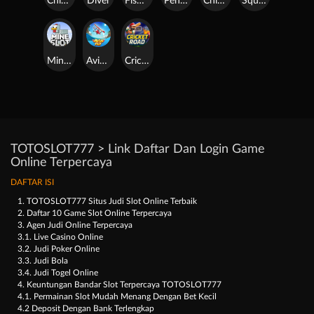
Chicken Road Race
Diver
Fish Boom
Penalty Nations Cup
Chicken Road Vegas
Squid Gamebler
Mine Slot
AviaFly
Cricket Road
TOTOSLOT777 > Link Daftar Dan Login Game
Online Terpercaya
DAFTAR ISI
1. TOTOSLOT777 Situs Judi Slot Online Terbaik
2. Daftar 10 Game Slot Online Terpercaya
3. Agen Judi Online Terpercaya
3.1. Live Casino Online
3.2. Judi Poker Online
3.3. Judi Bola
3.4. Judi Togel Online
4. Keuntungan Bandar Slot Terpercaya TOTOSLOT777
4.1. Permainan Slot Mudah Menang Dengan Bet Kecil
4.2 Deposit Dengan Bank Terlengkap