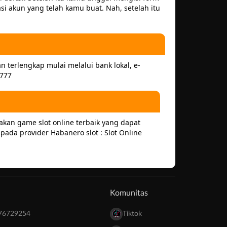
si akun yang telah kamu buat. Nah, setelah itu
n terlengkap mulai melalui bank lokal, e-
777
takan game slot online terbaik yang dapat
ada provider Habanero slot : Slot Online
Komunitas
76729254
Tiktok