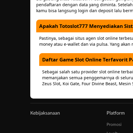
pendaftaran dengan data yang diminta. Setelah 
kamu bisa langsung login dan deposit lalu ber
Apakah Totoslot777 Menyediakan Sis
Pastinya, sebagai situs agen slot online terb
money atau e-wallet dan via pulsa. Yang 
Daftar Game Slot Online Terfavorit 
Sebagai salah satu provider slot online terb
memanjakan semua penggemarnya di seluruh In
Zeus Slot, Koi Gate, Four Divine Beast, Mesin 
Kebijaksanaan
Platform
Promosi