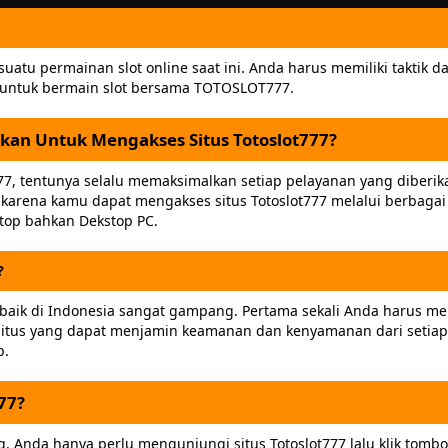
u permainan slot online saat ini. Anda harus memiliki taktik d
 untuk bermain slot bersama TOTOSLOT777.
kan Untuk Mengakses Situs Totoslot777?
ot777, tentunya selalu memaksimalkan setiap pelayanan yang dibe
arena kamu dapat mengakses situs Totoslot777 melalui berbaga
top bahkan Dekstop PC.
?
terbaik di Indonesia sangat gampang. Pertama sekali Anda harus m
ri situs yang dapat menjamin keamanan dan kenyamanan dari setia
p.
77?
 Anda hanya perlu mengunjungi situs Totoslot777 lalu klik tombol