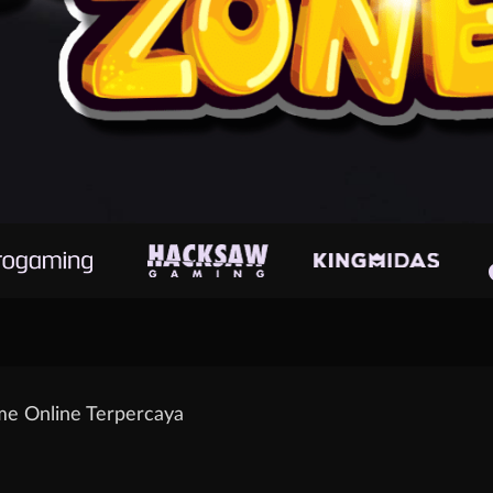
e Online Terpercaya