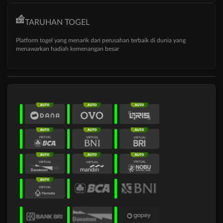
TARUHAN TOGEL
Platform togel yang menarik dari perusahan terbaik di dunia yang
menawarkan hadiah kemenangan besar