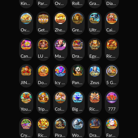
King's Sword
Party Night
Overlord & Concubine
Roll in Money
Grand Sheriff
Diamond Mogul
Over Dragon's Gate
Get Money
Zhen Long Ju Bao
Great Lion
Ultra Treasure
Caishen Coming
Candy Dynasty
LU LING QI
Many Beauties
Dragon's Treasure
Egypt Oracle
Rich Dragon
JIN HOU YE
Doggy Wealth
Icy Bar
Pandaria
Zeus
5 God Beast
You Will Win
Triple Monkey
Coin Cat
Big Diamond
Rich Lion
777
Crystal Fruits
Rich Ox
Pirate King
Wolf Legend
Dragonburst
Farm Family