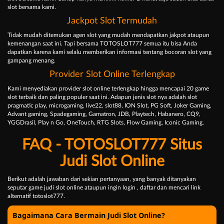
slot bersama kami.
Jackpot Slot Termudah
Tidak mudah ditemukan agen slot yang mudah mendapatkan jakpot ataupun
kemenangan saat ini. Tapi bersama TOTOSLOT777 semua itu bisa Anda
dapatkan karena kami selalu memberikan informasi tentang bocoran slot yang
gampang menang.
Provider Slot Online Terlengkap
Kami menyediakan provider slot online terlengkap hingga mencapai 20 game
slot terbaik dan paling populer saat ini. Adapun jenis slot nya adalah slot
pragmatic play, microgaming, live22, slot88, ION Slot, PG Soft, Joker Gaming,
Advant gaming, Spadegaming, Gamatron, JDB, Playtech, Habanero, CQ9,
YGGDrasil, Play n Go, OneTouch, RTG Slots, Flow Gaming, Iconic Gaming.
FAQ - TOTOSLOT777 Situs
Judi Slot Online
Berikut adalah jawaban dari sekian pertanyaan, yang banyak ditanyakan
seputar game judi slot online ataupun ingin login , daftar dan mencari link
alternatif totoslot777.
Bagaimana Cara Bermain Judi Slot Online?