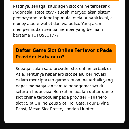
Pastinya, sebagai situs agen slot online terbesar di
Indonesia. Totoslot777 sudah menyediakan sistem
pembayaran terlengkap mulai melalui bank lokal, e-
money atau e-wallet dan via pulsa. Yang akan
mempermudah semua member yang bermain
bersama TOTOSLOT777
Daftar Game Slot Online Terfavorit Pada
Provider Habanero?
Sebagai salah satu provider slot online terbaik di
Asia. Tentunya habanero slot selalu berinovasi
dalam menciptakan game slot online terbaik yang
dapat memanjakan semua penggemarnya di
seluruh Indonesia. Berikut ini adalah daftar game
slot online terpopuler pada provider Habanero
slot : Slot Online Zeus Slot, Koi Gate, Four Divine
Beast, Mesin Slot Presto, London Hunter.