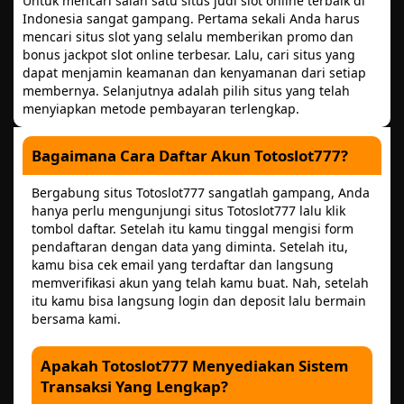
Untuk mencari salah satu situs judi slot online terbaik di
Indonesia sangat gampang. Pertama sekali Anda harus
mencari situs slot yang selalu memberikan promo dan
bonus jackpot slot online terbesar. Lalu, cari situs yang
dapat menjamin keamanan dan kenyamanan dari setiap
membernya. Selanjutnya adalah pilih situs yang telah
menyiapkan metode pembayaran terlengkap.
Bagaimana Cara Daftar Akun Totoslot777?
Bergabung situs Totoslot777 sangatlah gampang, Anda
hanya perlu mengunjungi situs Totoslot777 lalu klik
tombol daftar. Setelah itu kamu tinggal mengisi form
pendaftaran dengan data yang diminta. Setelah itu,
kamu bisa cek email yang terdaftar dan langsung
memverifikasi akun yang telah kamu buat. Nah, setelah
itu kamu bisa langsung login dan deposit lalu bermain
bersama kami.
Apakah Totoslot777 Menyediakan Sistem
Transaksi Yang Lengkap?