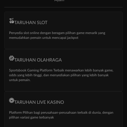
Ayam
TARUHAN SLOT
Penyedia slot online dengan beragam pilihan game menarik yang
memudahkan pemain untuk mencapai jackpot
TARUHAN OLAHRAGA
Sportsbook Gaming Platform Terbaik menawarkan lebih banyak game,
odds yang lebih tinggi, dan menyediakan pilihan yang lebih banyak
untuk pemain.
TARUHAN LIVE KASINO
Platform Pilihan bagi perusahaan-perusahaan terbaik di dunia, dengan
pilihan variasi game terbanyak