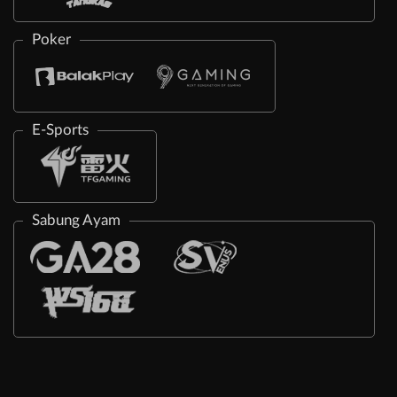
Poker
E-Sports
Sabung Ayam