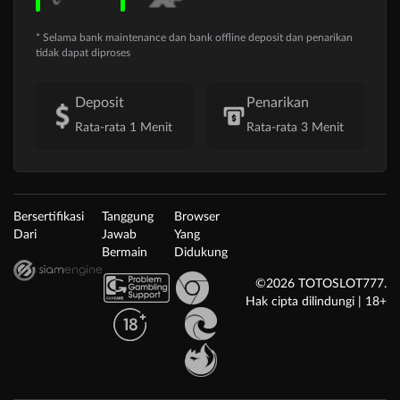
* Selama bank maintenance dan bank offline deposit dan penarikan
tidak dapat diproses
Deposit
Penarikan
Rata-rata 1 Menit
Rata-rata 3 Menit
Bersertifikasi
Tanggung
Browser
Dari
Jawab
Yang
Bermain
Didukung
©2026 TOTOSLOT777.
Hak cipta dilindungi | 18+