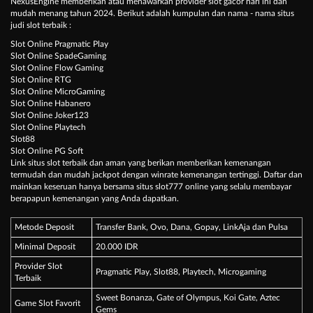
NexusEngine memberikan atau menawarkan provider slot gacor hari ini dan
mudah menang tahun 2024. Berikut adalah kumpulan dan nama - nama situs
judi slot terbaik :
Slot Online Pragmatic Play
Slot Online SpadeGaming
Slot Online Flow Gaming
Slot Online RTG
Slot Online MicroGaming
Slot Online Habanero
Slot Online Joker123
Slot Online Playtech
Slot88
Slot Online PG Soft
Link situs slot terbaik dan aman yang berikan memberikan kemenangan
termudah dan mudah jackpot dengan winrate kemenangan tertinggi. Daftar dan
mainkan keseruan hanya bersama situs slot777 online yang selalu membayar
berapapun kemenangan yang Anda dapatkan.
Metode Deposit
Transfer Bank, Ovo, Dana, Gopay, LinkAja dan Pulsa
Minimal Deposit
20.000 IDR
Provider Slot
Pragmatic Play, Slot88, Playtech, Microgaming
Terbaik
Sweet Bonanza, Gate of Olympus, Koi Gate, Aztec
Game Slot Favorit
Gems