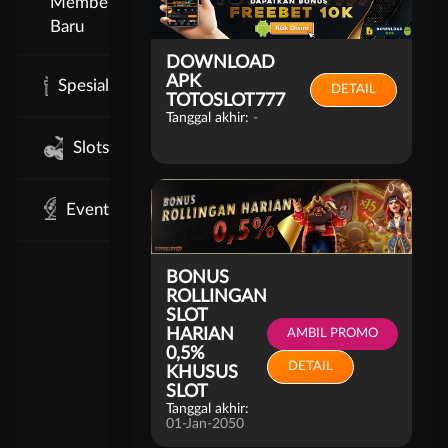
Member
Baru
DOWNLOAD
APK
Spesial
DETAIL
TOTOSLOT777
Tanggal akhir:
-
Slots
Event
BONUS
ROLLINGAN
SLOT
HARIAN
AMBIL PROMO
0,5%
DETAIL
KHUSUS
SLOT
Tanggal akhir:
01-Jan-2050