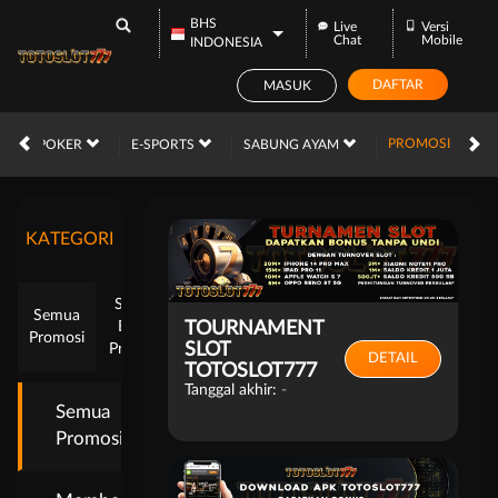
BHS
Live
Versi
Chat
Mobile
INDONESIA
DAFTAR
MASUK
PROMOSI
POKER
E-SPORTS
SABUNG AYAM
KATEGORI
Semua
Semua
Event
TOURNAMENT
Promosi
SLOT
Provider
DETAIL
TOTOSLOT777
Tanggal akhir:
-
Semua
Promosi