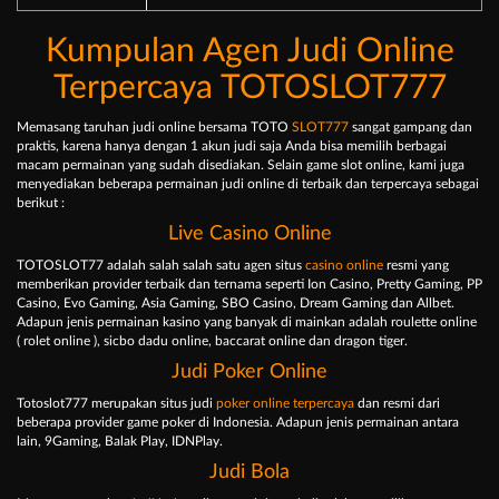
Kumpulan Agen Judi Online
Terpercaya TOTOSLOT777
Memasang taruhan judi online bersama TOTO
SLOT777
sangat gampang dan
praktis, karena hanya dengan 1 akun judi saja Anda bisa memilih berbagai
macam permainan yang sudah disediakan. Selain game slot online, kami juga
menyediakan beberapa permainan judi online di terbaik dan terpercaya sebagai
berikut :
Live Casino Online
TOTOSLOT77 adalah salah salah satu agen situs
casino online
resmi yang
memberikan provider terbaik dan ternama seperti Ion Casino, Pretty Gaming, PP
Casino, Evo Gaming, Asia Gaming, SBO Casino, Dream Gaming dan Allbet.
Adapun jenis permainan kasino yang banyak di mainkan adalah roulette online
( rolet online ), sicbo dadu online, baccarat online dan dragon tiger.
Judi Poker Online
Totoslot777 merupakan situs judi
poker online terpercaya
dan resmi dari
beberapa provider game poker di Indonesia. Adapun jenis permainan antara
lain, 9Gaming, Balak Play, IDNPlay.
Judi Bola