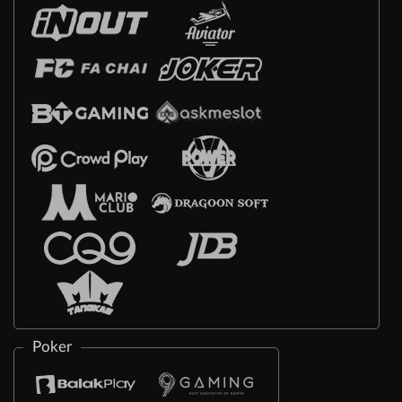
Poker