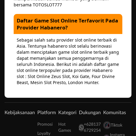
bersama TOTOSLOT777
Daftar Game Slot Online Terfavorit Pada
Provider Habanero?
Sebagai salah satu provider slot online terbaik di
Asia. Tentunya habanero slot selalu berinovasi
dalam menciptakan game slot online terbaik yang
dapat memanjakan semua penggemarnya di
seluruh Indonesia. Berikut ini adalah daftar game
slot online terpopuler pada provider Habanero
slot : Slot Online Zeus Slot, Koi Gate, Four Divine
Beast, Mesin Slot Presto, London Hunter.
Kebijaksanaan
Platform
Kategori
Dukungan
Komunitas
Promosi
Hot
+628137
Tiktok
Games
6729254
Loyalty
Instagra