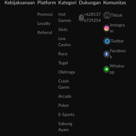
Kebijaksanaan
Platform
Kategori
Dukungan
Komunitas
Promosi
Hot
+628137
Tiktok
Games
6729254
Loyalty
Instagra
Slots
m
Referral
Live
Twitter
Casino
Faceboo
Race
k
Togel
Whatsa
Olahraga
pp
Crash
Game
Arcade
Poker
E-Sports
Sabung
Ayam