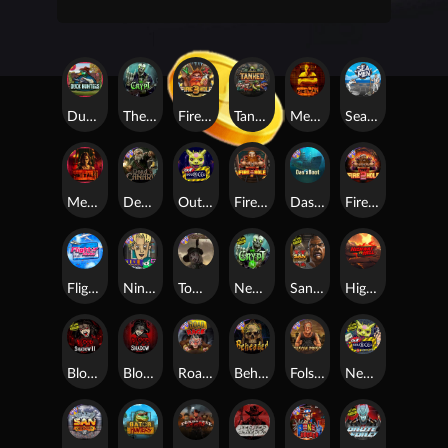
Duck Hunters
The Crypt
Fire in the Hole 3
Tanked
Mental
Seamen
Mental 2
Dead Canary
Outsourced
Fire In The Hole xBomb
Das xBoot
Fire in the Hole 2
Flight Mode
Nine To Five
Tombstone RIP
Nexus The Crypt
San Quentin 2: Death Row
Highway to Hell
Blood & Shadow 2
Blood & Shadow
Road Rage
Beheaded
Folsom Prison
Nexus Outsourced