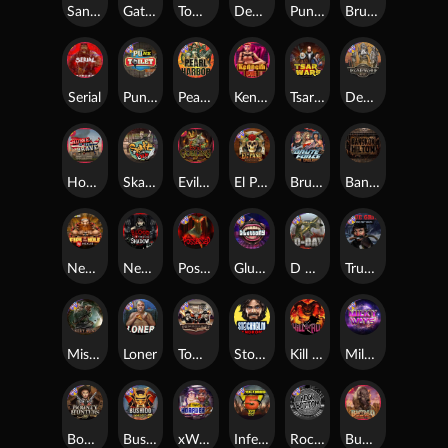
San Quentin xWays
Gator Hunters
Tombstone Slaughter
Dead, Dead, or Deader
Punk Rocker 2
Brute Force
Serial
Punk Toilet
Pearl Harbor
Kenneth Must Die
Tsar Wars
Deadwood R.I.P
Home of the Brave
Skate or Die
Evil Goblins xBomb
El Pasa Gunfight xNudge
Brute Force: Alien Onslaught
Bangkok Hilton
Nexus Fire In The Hole xBomb
Nexus Blood & Shadow
Possessed
Gluttony
D Day
True Grit Redemption
Misery Mining
Loner
Tombstone No Mercy
Stockholm Syndrome
Kill Em All
Milky Ways
Bounty Hunters xNudge®
Bushido Way xNudge
xWays Hoarder 2
Infectious 5 xWays
Rock Bottom
Buffalo Hunter