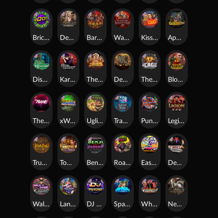
Brick Snake 2000
Deadwood xNudge
Barbarian Fury
Warrior Graveyard xNudge
Kiss My Chainsaw
Apocalypse Super xNudge
Disturbed
Karen Maneater
The Border
Dead Men Walking
The Cage
Blood Diamond
The Rave
xWays Hoarder xSplit
Ugliest Catch
Tractor Beam
Punk Rocker
Legion X
True kult
Tomb of Nefertiti
Benji Killed in Vegas
Roadkill
East Coast Vs West Coast
Devil's Crossroad
Walk of Shame
Land of the Free
DJ Psycho
Space Donkey
Whacked
Nexus Tombstone RIP