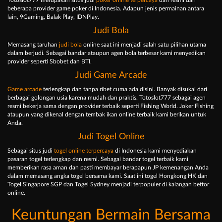
Totoslot777 merupakan situs judi
poker online terpercaya
dan resmi dari
beberapa provider game poker di Indonesia. Adapun jenis permainan antara
lain, 9Gaming, Balak Play, IDNPlay.
Judi Bola
Memasang taruhan
judi bola
online saat ini menjadi salah satu pilihan utama
dalam berjudi. Sebagai bandar ataupun agen bola terbesar kami menyedikan
provider seperti Sbobet dan BTI.
Judi Game Arcade
Game arcade
terlengkap dan tanpa ribet cuma ada disini. Banyak disukai dari
berbagai golongan usia karena mudah dan praktis. Totoslot777 sebagai agen
resmi bekerja sama dengan provider terbaik seperti Fishing World. Joker Fishing
ataupun yang dikenal dengan tembak ikan online terbaik kami berikan untuk
Anda.
Judi Togel Online
Sebagai situs judi
togel online terpercaya
di Indonesia kami menyediakan
pasaran togel terlengkap dan resmi. Sebagai bandar togel terbaik kami
memberikan rasa aman dan pasti membayar berapapun JP kemenangan Anda
dalam memasang angka togel bersama kami. Saat ini togel Hongkong HK dan
Togel Singapore SGP dan Togel Sydney menjadi terpopuler di kalangan bettor
online.
Keuntungan Bermain Bersama