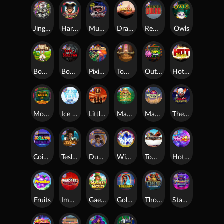
Jingle Balls
Harlequin Carnival
Munchies
Dragon Tribe
Remember Gulag
Owls
Bonus Bunnies
Book Of Shadows
Pixies vs Pirates
Tomb of Akhenaten
Outsourced: Payday
Hot Nudge
Monkey's Gold xPays
Ice Ice Yeti
Little Bighorn
Mayan Magic Wildfire
Manhattan Goes Wild
The Creepy Carnival
Coins of Fortune
Tesla Jolt
Dungeon Quest
WiXX
Tombstone
Hot 4 Cash
Fruits
Immortal Fruits
Gaelic Gold
Golden Genie And The Walking Wilds
Thor: Hammer Time
Starstruck