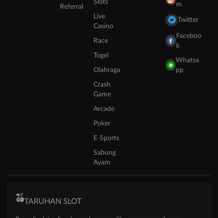
Slots
m
Referral
Live
Twitter
Casino
Faceboo
Race
k
Togel
Whatsa
Olahraga
pp
Crash
Game
Arcade
Poker
E-Sports
Sabung
Ayam
TARUHAN SLOT