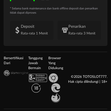
* Selama bank maintenance dan bank offline deposit dan penarikan
tidak dapat diproses
Deposit
Penarikan
Rata-rata 1 Menit
Rata-rata 3 Menit
Bersertifikasi
Tanggung
Browser
Dari
Jawab
Yang
Bermain
Didukung
©2026 TOTOSLOT777.
Hak cipta dilindungi | 18+