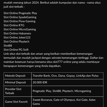
mudah menang tahun 2024. Berikut adalah kumpulan dan nama - nama situs
judi slot terbaik :
Slot Online Pragmatic Play
Slot Online SpadeGaming
Slot Online Flow Gaming
Slot Online RTG
Slot Online MicroGaming
Slot Online Habanero
Slot Online Joker123
Slot Online Playtech
Slot88
Slot Online PG Soft
Link situs slot terbaik dan aman yang berikan memberikan kemenangan
termudah dan mudah jackpot dengan winrate kemenangan tertinggi. Daftar dan
mainkan keseruan hanya bersama situs slot777 online yang selalu membayar
berapapun kemenangan yang Anda dapatkan.
Metode Deposit
Transfer Bank, Ovo, Dana, Gopay, LinkAja dan Pulsa
Minimal Deposit
20.000 IDR
Provider Slot
Pragmatic Play, Slot88, Playtech, Microgaming
Terbaik
Sweet Bonanza, Gate of Olympus, Koi Gate, Aztec
Game Slot Favorit
Gems