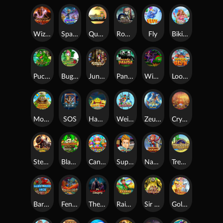
Wizards Want War!
Space Goonz
Queen Of Queens
Roman Empire
Fly
Bikini Island Deluxe
Pucker Up Prince
Buggy Bonus
Jungle Rumble
Panda Panda
Wicked Witch
Loony Blox
Mount Mazuma
SOS
Happy Ape
Weird Science
Zeus Deluxe
Crystopia
Steampunk Plinko
Blackbeards Bounty
Candy Tower
Super Strike
Naughty Wukong
Treasure Tomb
Barnstormer Bucks
Fenghuang
The Dead Escape
Rainbowmania
Sir Blingalot
Golden Unicorn Deluxe