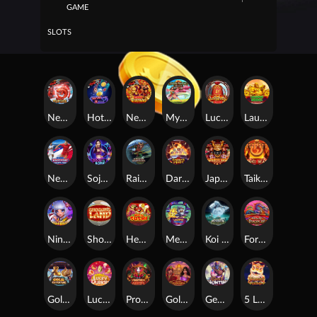
GAME
SLOTS
Nexus Koi Gate
Hot Hot Nexus
Nexus Wealth Inn
Mystic Fortune Nexus
Lucky Lucky Nexus
Laughing Buddha Nexus
Nexus Knockout Football Rush
Soju Bomb
Raiden Shogun
Daruma Impact
Japanese Mask
Taiko Beats
Nine Tails
Shoguns Land
Hey Sushi
Meow Janken
Koi Koi Treasure
Fortune Dragon Joy
Gold Koi Fortune
Lucky Durian
Prosperity Horse
Golden Taj Mahal
Genie's Showtime
5 Lucky Lions