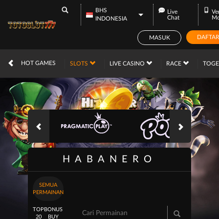
BHS
Live
Ve
Chat
Mo
INDONESIA
DAFTA
MASUK
IDR
12,693,937,
HOT GAMES
SLOTS
LIVE CASINO
RACE
TOG
HABANERO
SEMUA
PERMAINAN
TOP
BONUS
20
BUY