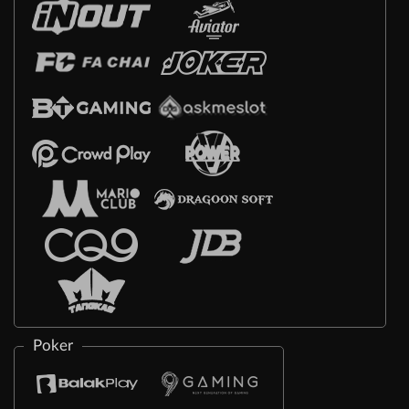
Poker