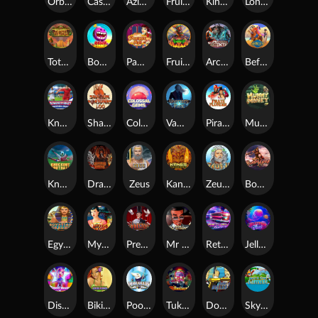
Orbs Of Atlantis
Cashosaurus
Azlangold
Fruity Halloween
King Tuts Tomb
London Hunter
Totem Towers
Bomb Runner
Pamper Me
Fruity Mayan
Arcane Elements
Before Time Runs Out
Knockout Football Rush
Shaolin Fortunes 100
Colossal Gems
Vampire's Fate
Pirates Plunder
Mummy Money
Knockout Football
Dragons Throne
Zeus
Kane's Inferno
Zeus 2
Bombs Away
Egyptian Dreams
Mystic Fortune
Presto
Mr Bling
Return To The Feature
JellyFish Flow
Disco Beats
Bikini Island
Pool Shark
Tuk Tuk Thailand
Double O Dollars
Skys The Limit