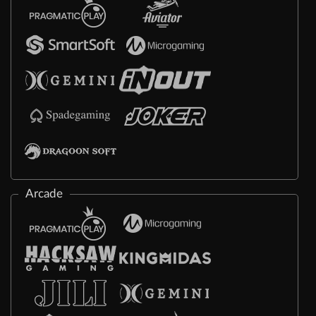
Arcade