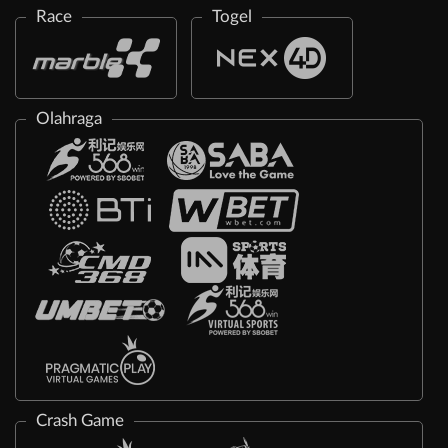
Race
Togel
Olahraga
Crash Game