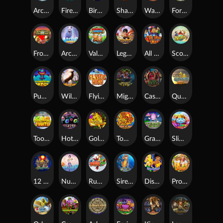
Arctic Wonders
Fire Rooster
Bird Of Thunder
Shaolin Fortunes
Ways Of Fortune
Fortune Dogs
Frontier Fortunes
Arctic Hunt
Valentine Monchy
Legend Of Nezha
All For One
Scopa
Pumpkin Patch
Wild Flow
Flying High
Mighty Medusa
CashReef
Queen Of Queens 2
Tooty Fruity Fruits
Hot Hot Summer
Golden Unicorn
Tower Of Pizza
Grape Escape
Slime Party
12 Zodiacs
Nuwa
Ruffled Up
Siren's Spell
Disco Funk
Prost!