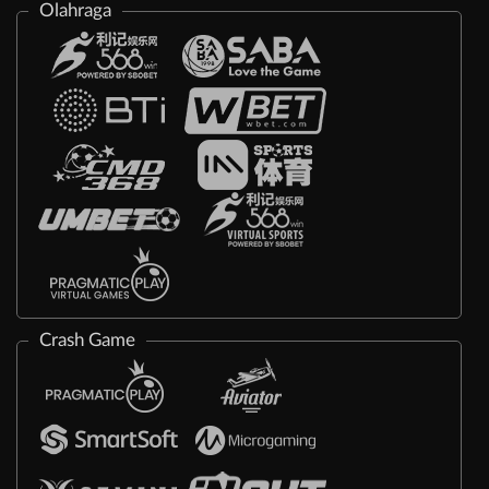
Olahraga
Crash Game