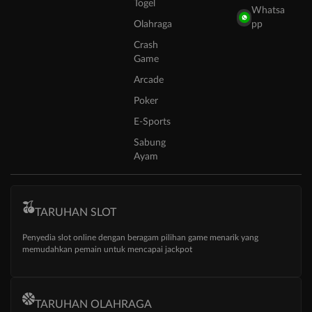
Togel
Whatsa
Olahraga
pp
Crash
Game
Arcade
Poker
E-Sports
Sabung
Ayam
TARUHAN SLOT
Penyedia slot online dengan beragam pilihan game menarik yang
memudahkan pemain untuk mencapai jackpot
TARUHAN OLAHRAGA