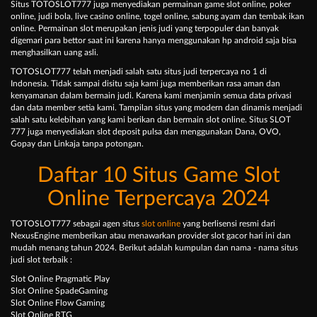
Situs TOTOSLOT777 juga menyediakan permainan game slot online, poker
online, judi bola, live casino online, togel online, sabung ayam dan tembak ikan
online. Permainan slot merupakan jenis judi yang terpopuler dan banyak
digemari para bettor saat ini karena hanya menggunakan hp android saja bisa
menghasilkan uang asli.
TOTOSLOT777 telah menjadi salah satu situs judi terpercaya no 1 di
Indonesia. Tidak sampai disitu saja kami juga memberikan rasa aman dan
kenyamanan dalam bermain judi. Karena kami menjamin semua data privasi
dan data member setia kami. Tampilan situs yang modern dan dinamis menjadi
salah satu kelebihan yang kami berikan dan bermain slot online. Situs SLOT
777 juga menyediakan slot deposit pulsa dan menggunakan Dana, OVO,
Gopay dan Linkaja tanpa potongan.
Daftar 10 Situs Game Slot
Online Terpercaya 2024
TOTOSLOT777 sebagai agen situs
slot online
yang berlisensi resmi dari
NexusEngine memberikan atau menawarkan provider slot gacor hari ini dan
mudah menang tahun 2024. Berikut adalah kumpulan dan nama - nama situs
judi slot terbaik :
Slot Online Pragmatic Play
Slot Online SpadeGaming
Slot Online Flow Gaming
Slot Online RTG