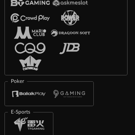
Poker
E-Sports