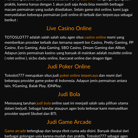
praktis, karena hanya dengan 1 akun judi saja Anda bisa memilih berbagai
macam permainan yang sudah disediakan. Selain game slot online, kami juga
menyediakan beberapa permainan judi online di terbaik dan terpercaya sebagai
berikut :
Live Casino Online
TOTOSLOT77 adalah salah salah satu agen situs
casino online
resmi yang
memberikan provider terbaik dan ternama seperti Ion Casino, Pretty Gaming, PP
Casino, Evo Gaming, Asia Gaming, SBO Casino, Dream Gaming dan Allbet.
Adapun jenis permainan kasino yang banyak di mainkan adalah roulette online
( rolet online ), sicbo dadu online, baccarat online dan dragon tiger.
Judi Poker Online
Totoslot777 merupakan situs judi
poker online terpercaya
dan resmi dari
beberapa provider game poker di Indonesia. Adapun jenis permainan antara
lain, 9Gaming, Balak Play, IDNPlay.
Judi Bola
Memasang taruhan
judi bola
online saat ini menjadi salah satu pilihan utama
dalam berjudi. Sebagai bandar ataupun agen bola terbesar kami menyedikan
provider seperti Sbobet dan BTI.
Judi Game Arcade
Game arcade
terlengkap dan tanpa ribet cuma ada disini. Banyak disukai dari
berbagai golongan usia karena mudah dan praktis. Totoslot777 sebagai agen