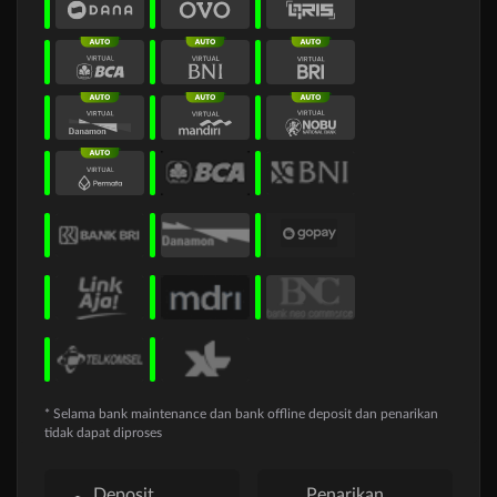
* Selama bank maintenance dan bank offline deposit dan penarikan
tidak dapat diproses
Deposit
Penarikan