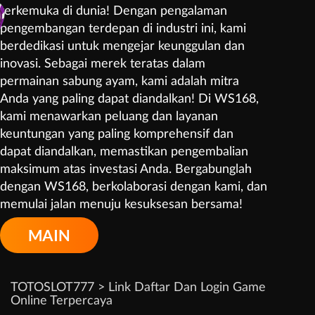
terkemuka di dunia! Dengan pengalaman
pengembangan terdepan di industri ini, kami
berdedikasi untuk mengejar keunggulan dan
inovasi. Sebagai merek teratas dalam
permainan sabung ayam, kami adalah mitra
Anda yang paling dapat diandalkan! Di WS168,
kami menawarkan peluang dan layanan
keuntungan yang paling komprehensif dan
dapat diandalkan, memastikan pengembalian
maksimum atas investasi Anda. Bergabunglah
dengan WS168, berkolaborasi dengan kami, dan
memulai jalan menuju kesuksesan bersama!
MAIN
TOTOSLOT777 > Link Daftar Dan Login Game
Online Terpercaya