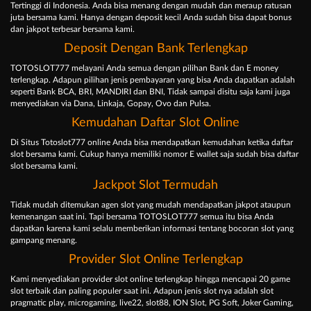
Tertinggi di Indonesia. Anda bisa menang dengan mudah dan meraup ratusan
juta bersama kami. Hanya dengan deposit kecil Anda sudah bisa dapat bonus
dan jakpot terbesar bersama kami.
Deposit Dengan Bank Terlengkap
TOTOSLOT777 melayani Anda semua dengan pilihan Bank dan E money
terlengkap. Adapun pilihan jenis pembayaran yang bisa Anda dapatkan adalah
seperti Bank BCA, BRI, MANDIRI dan BNI, Tidak sampai disitu saja kami juga
menyediakan via Dana, Linkaja, Gopay, Ovo dan Pulsa.
Kemudahan Daftar Slot Online
Di Situs Totoslot777 online Anda bisa mendapatkan kemudahan ketika daftar
slot bersama kami. Cukup hanya memiliki nomor E wallet saja sudah bisa daftar
slot bersama kami.
Jackpot Slot Termudah
Tidak mudah ditemukan agen slot yang mudah mendapatkan jakpot ataupun
kemenangan saat ini. Tapi bersama TOTOSLOT777 semua itu bisa Anda
dapatkan karena kami selalu memberikan informasi tentang bocoran slot yang
gampang menang.
Provider Slot Online Terlengkap
Kami menyediakan provider slot online terlengkap hingga mencapai 20 game
slot terbaik dan paling populer saat ini. Adapun jenis slot nya adalah slot
pragmatic play, microgaming, live22, slot88, ION Slot, PG Soft, Joker Gaming,