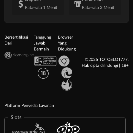
Rata-rata 1 Menit
Rata-rata 3 Menit
Bersertifikasi
Tanggung
Browser
Dari
Jawab
Yang
Bermain
Didukung
©2026 TOTOSLOT777.
Hak cipta dilindungi | 18+
Platform Penyedia Layanan
Slots